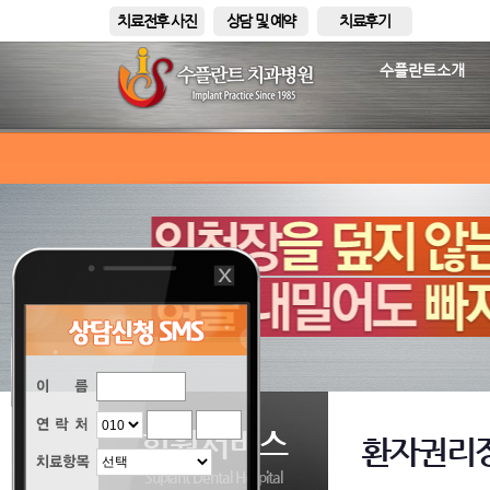
-
치료전후 사진
상담 및 예약
치료후기
수플란트소개
회원서비스
환자권리
Suplant Dental Hospital